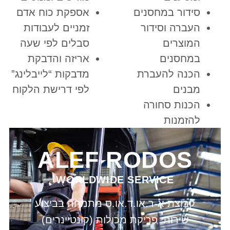
סידור במחסנים
אספקת כוח אדם
העברה וסידור
זמניים לעבודות
המוצרים
סבלים לפי שעה
במחסנים
אריזה והדבקת
הכנה להעברת
מדבקות “לייבלינג”
מבנים
לפי דרישת הלקוח
הכנות סחורה
להזמנות
ALEF RODOS
WORLDWIDE SERVICE
קבוצת א-ר.או.ד.או.ס מתמחה בביצוע
שירותי פריקת מכולות (קונטיינרים)